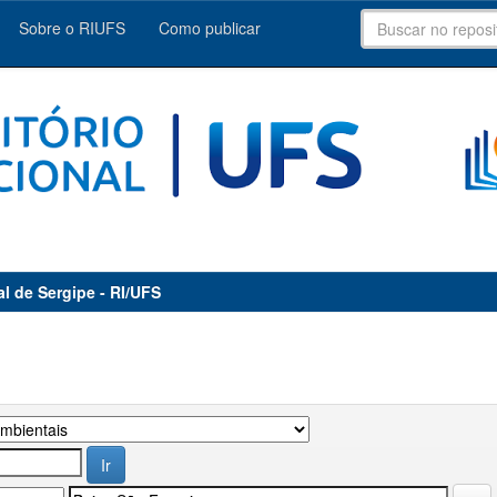
Sobre o RIUFS
Como publicar
al de Sergipe - RI/UFS