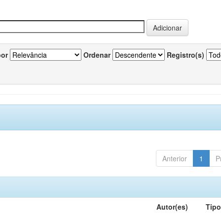
por
Ordenar
Registro(s)
Anterior
1
P
Autor(es)
Tip