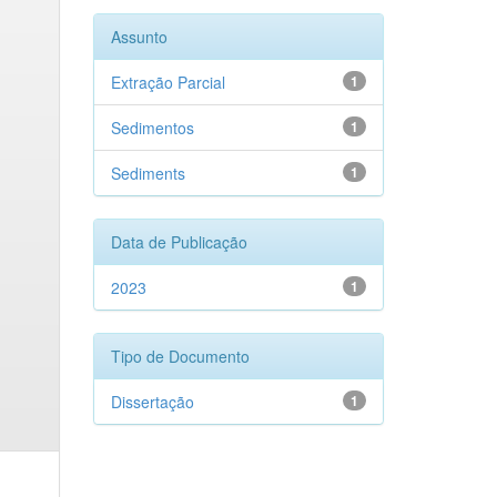
Assunto
Extração Parcial
1
Sedimentos
1
Sediments
1
Data de Publicação
2023
1
Tipo de Documento
Dissertação
1