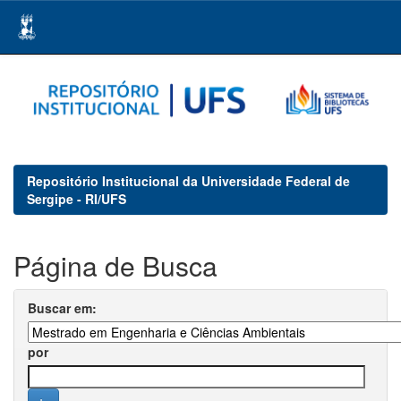
Skip
navigation
Repositório Institucional da Universidade Federal de
Sergipe - RI/UFS
Página de Busca
Buscar em:
por