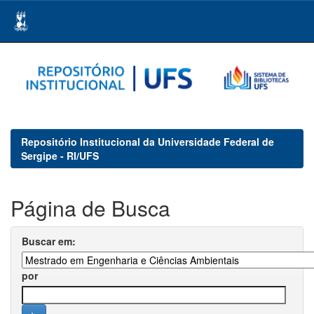
Skip
navigation
Repositório Institucional da Universidade Federal de
Sergipe - RI/UFS
Página de Busca
Buscar em:
por