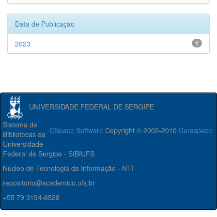
Data de Publicação
2023
1
UNIVERSIDADE FEDERAL DE SERGIPE
Sistema de
DSpace Software
Copyright © 2002-2010
Duraspace
Bibliotecas da
Universidade
Federal de Sergipe - SIBIUFS
Núcleo de Tecnologia da Informação - NTI
repositorio@academico.ufs.br
+55 79 3194-6528