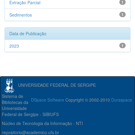
Extração Parcial
1
Sedimentos
1
Data de Publicação
2023
1
UNIVERSIDADE FEDERAL DE SERGIPE
Sistema de
DSpace Software
Copyright © 2002-2010
Duraspace
Bibliotecas da
Universidade
Federal de Sergipe - SIBIUFS
Núcleo de Tecnologia da Informação - NTI
repositorio@academico.ufs.br