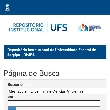
Skip
navigation
Repositório Institucional da Universidade Federal de
Sergipe - RI/UFS
Página de Busca
Buscar em:
por