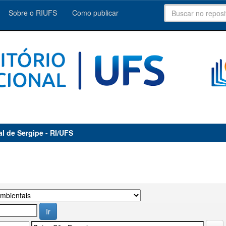
Sobre o RIUFS
Como publicar
al de Sergipe - RI/UFS