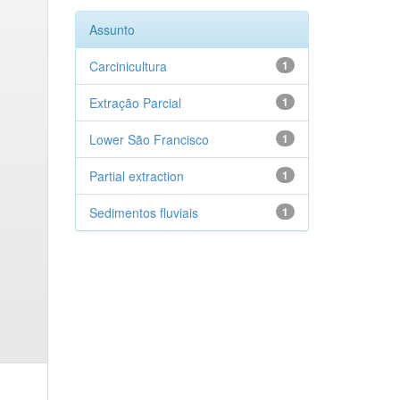
Assunto
Carcinicultura
1
Extração Parcial
1
Lower São Francisco
1
Partial extraction
1
Sedimentos fluviais
1