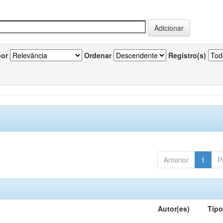
por
Ordenar
Registro(s)
Anterior
1
P
Autor(es)
Tip