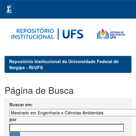
Skip
navigation
Repositório Institucional da Universidade Federal de
Sergipe - RI/UFS
Página de Busca
Buscar em:
por