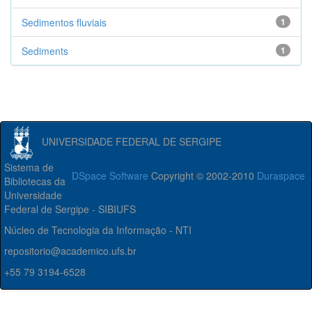
Sedimentos fluviais
1
Sediments
1
UNIVERSIDADE FEDERAL DE SERGIPE
Sistema de
DSpace Software
Copyright © 2002-2010
Duraspace
Bibliotecas da
Universidade
Federal de Sergipe - SIBIUFS
Núcleo de Tecnologia da Informação - NTI
repositorio@academico.ufs.br
+55 79 3194-6528