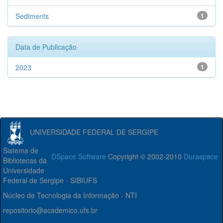
Sediments
1
Data de Publicação
2023
1
UNIVERSIDADE FEDERAL DE SERGIPE
Sistema de
DSpace Software
Copyright © 2002-2010
Duraspace
Bibliotecas da
Universidade
Federal de Sergipe - SIBIUFS
Núcleo de Tecnologia da Informação - NTI
repositorio@academico.ufs.br