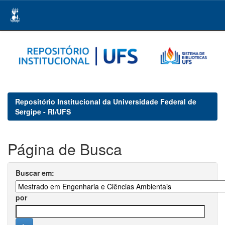
Skip
navigation
Repositório Institucional da Universidade Federal de
Sergipe - RI/UFS
Página de Busca
Buscar em:
por