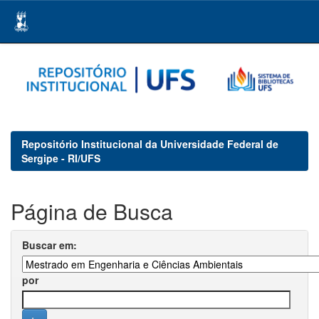
Skip
navigation
Repositório Institucional da Universidade Federal de
Sergipe - RI/UFS
Página de Busca
Buscar em:
por