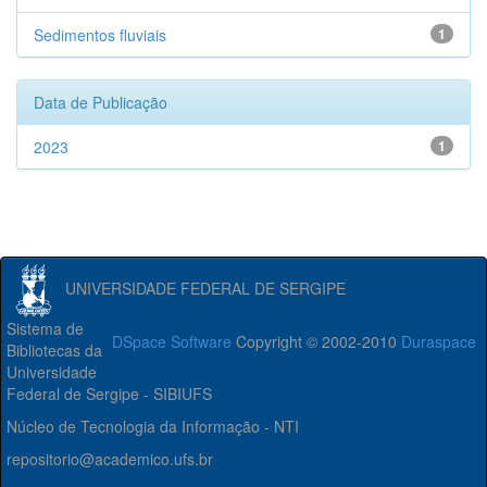
Sedimentos fluviais
1
Data de Publicação
2023
1
UNIVERSIDADE FEDERAL DE SERGIPE
Sistema de
DSpace Software
Copyright © 2002-2010
Duraspace
Bibliotecas da
Universidade
Federal de Sergipe - SIBIUFS
Núcleo de Tecnologia da Informação - NTI
repositorio@academico.ufs.br