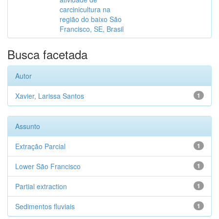
carcinicultura na
região do baixo São
Francisco, SE, Brasil
Busca facetada
Autor
Xavier, Larissa Santos
1
Assunto
Extração Parcial
1
Lower São Francisco
1
Partial extraction
1
Sedimentos fluviais
1