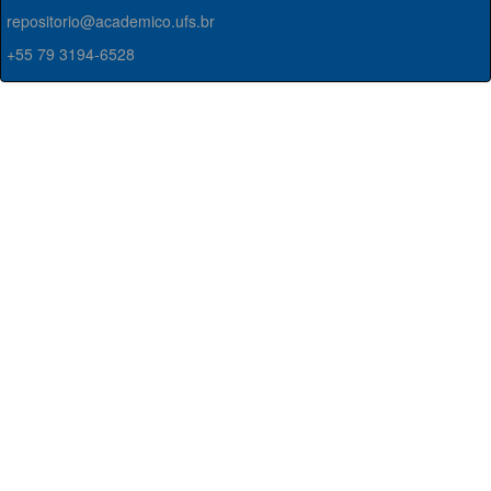
repositorio@academico.ufs.br
+55 79 3194-6528