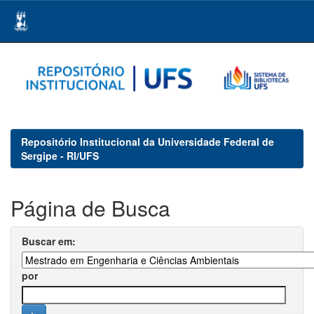
Skip
navigation
Repositório Institucional da Universidade Federal de
Sergipe - RI/UFS
Página de Busca
Buscar em:
por