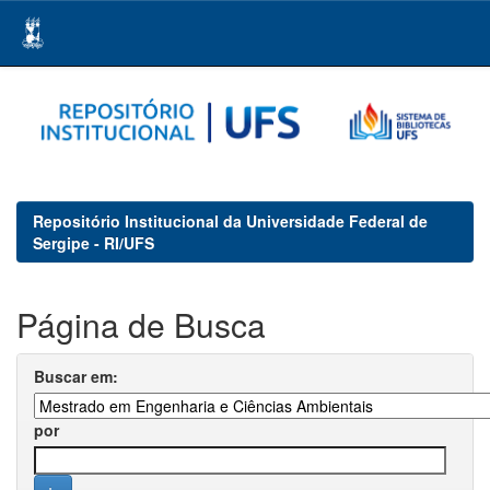
Skip
navigation
Repositório Institucional da Universidade Federal de
Sergipe - RI/UFS
Página de Busca
Buscar em:
por