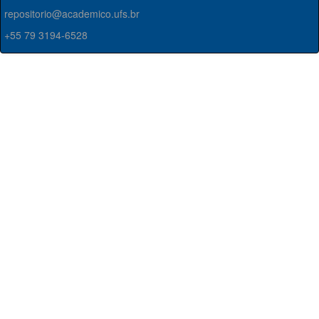
repositorio@academico.ufs.br
+55 79 3194-6528