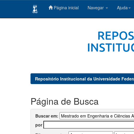
Página inicial
Navegar
Ajuda
Skip
navigation
Repositório Institucional da Universidade Feder
Página de Busca
Buscar em:
por