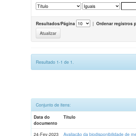
Resultados/Página
|
Ordenar registros 
Resultado 1-1 de 1.
Conjunto de itens:
Data do
Título
documento
24-Fev-2023
Avaliação da biodisponibilidade de m