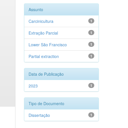
Assunto
Carcinicultura
1
Extração Parcial
1
Lower São Francisco
1
Partial extraction
1
Data de Publicação
2023
1
Tipo de Documento
Dissertação
1