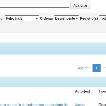
por
Ordenar
Registro(s)
Anterior
1
P
Autor(es)
Tip
etais em perfis de sedimentos da atividade de
Xavier,
Diss