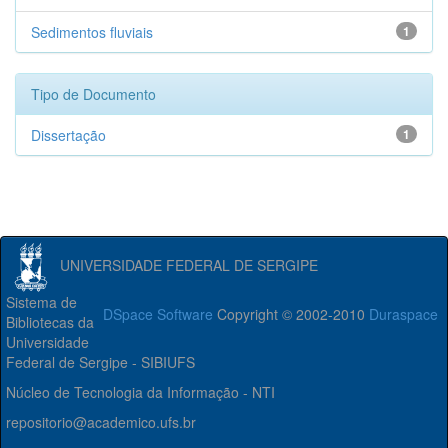
Sedimentos fluviais
1
Tipo de Documento
Dissertação
1
UNIVERSIDADE FEDERAL DE SERGIPE
Sistema de
DSpace Software
Copyright © 2002-2010
Duraspace
Bibliotecas da
Universidade
Federal de Sergipe - SIBIUFS
Núcleo de Tecnologia da Informação - NTI
repositorio@academico.ufs.br