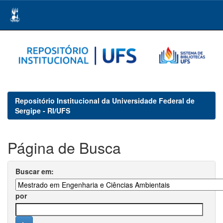
Skip
navigation
Repositório Institucional da Universidade Federal de
Sergipe - RI/UFS
Página de Busca
Buscar em:
por