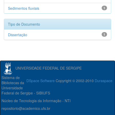
Sedimentos fluviais
1
Tipo de Documento
Dissertação
1
UNIVERSIDADE FEDERAL DE SERGIPE
Sistema de
DSpace Software
Copyright © 2002-2010
Duraspace
Bibliotecas da
Universidade
Federal de Sergipe - SIBIUFS
Núcleo de Tecnologia da Informação - NTI
repositorio@academico.ufs.br