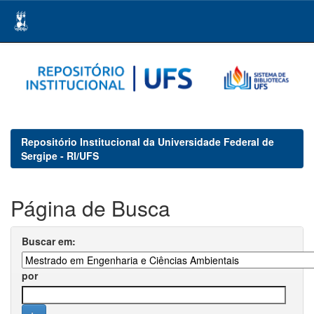
Skip
navigation
Repositório Institucional da Universidade Federal de
Sergipe - RI/UFS
Página de Busca
Buscar em:
por