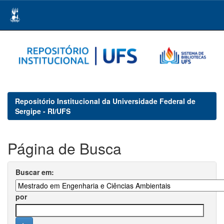
Skip
navigation
Repositório Institucional da Universidade Federal de
Sergipe - RI/UFS
Página de Busca
Buscar em:
por