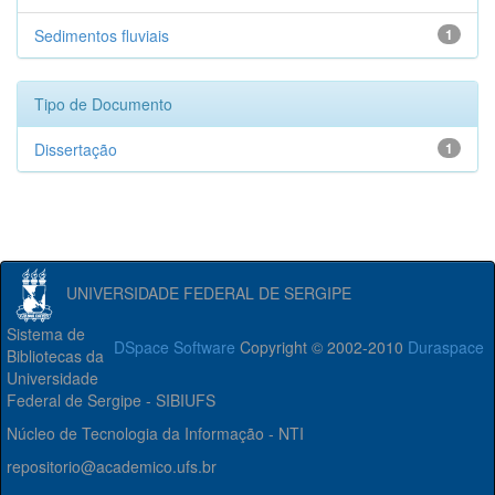
Sedimentos fluviais
1
Tipo de Documento
Dissertação
1
UNIVERSIDADE FEDERAL DE SERGIPE
Sistema de
DSpace Software
Copyright © 2002-2010
Duraspace
Bibliotecas da
Universidade
Federal de Sergipe - SIBIUFS
Núcleo de Tecnologia da Informação - NTI
repositorio@academico.ufs.br