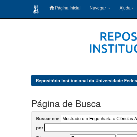
Página inicial
Navegar
Ajuda
Skip
navigation
Repositório Institucional da Universidade Feder
Página de Busca
Buscar em:
por