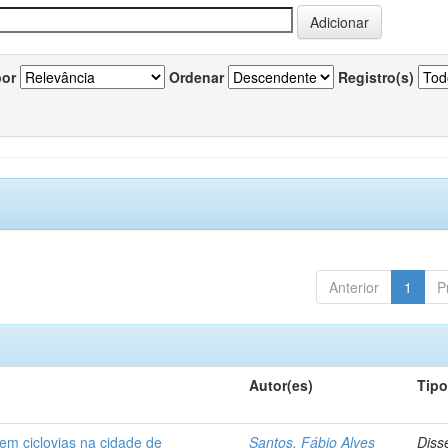
por
Ordenar
Registro(s)
Anterior
1
P
Autor(es)
Tip
em ciclovias na cidade de
Santos, Fábio Alves
Diss