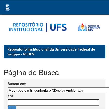
Skip
navigation
Repositório Institucional da Universidade Federal de
Sergipe - RI/UFS
Página de Busca
Buscar em:
por