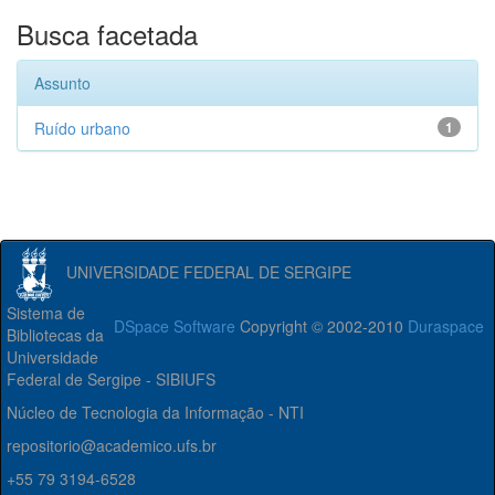
Busca facetada
Assunto
Ruído urbano
1
UNIVERSIDADE FEDERAL DE SERGIPE
Sistema de
DSpace Software
Copyright © 2002-2010
Duraspace
Bibliotecas da
Universidade
Federal de Sergipe - SIBIUFS
Núcleo de Tecnologia da Informação - NTI
repositorio@academico.ufs.br
+55 79 3194-6528