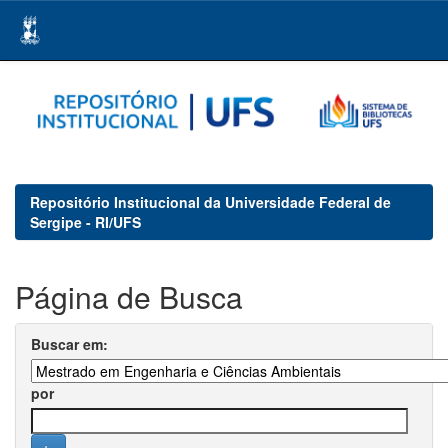
Skip
navigation
Repositório Institucional da Universidade Federal de
Sergipe - RI/UFS
Página de Busca
Buscar em:
por