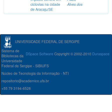
ciclovias na cidade
Alves dos
de Aracaju/SE
UNIVERSIDADE FEDERAL DE SERGIPE
Sistema de
DSpace Software
Copyright © 2002-2010
Duraspace
Bibliotecas da
Universidade
Federal de Sergipe - SIBIUFS
Núcleo de Tecnologia da Informação - NTI
repositorio@academico.ufs.br
+55 79 3194-6528