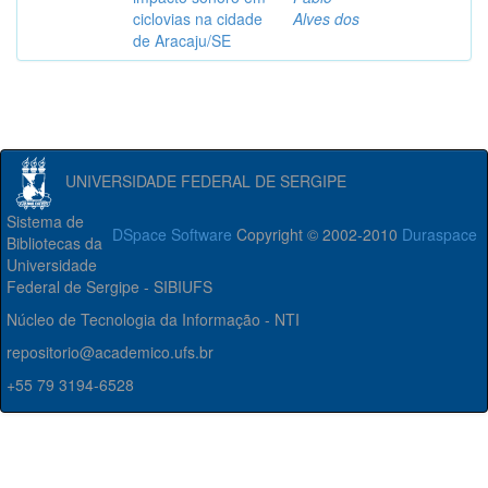
ciclovias na cidade
Alves dos
de Aracaju/SE
UNIVERSIDADE FEDERAL DE SERGIPE
Sistema de
DSpace Software
Copyright © 2002-2010
Duraspace
Bibliotecas da
Universidade
Federal de Sergipe - SIBIUFS
Núcleo de Tecnologia da Informação - NTI
repositorio@academico.ufs.br
+55 79 3194-6528