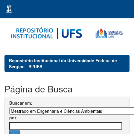
Skip
navigation
Repositório Institucional da Universidade Federal de
Sergipe - RI/UFS
Página de Busca
Buscar em:
por