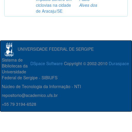
ciclovias na cidade
Alves dos
de Aracaju/SE
UNIVERSIDADE FEDERAL DE SERGIPE
Sistema de
DSpace Software
Copyright © 2002-2010
Duraspace
Bibliotecas da
Universidade
Federal de Sergipe - SIBIUFS
Núcleo de Tecnologia da Informação - NTI
repositorio@academico.ufs.br
+55 79 3194-6528