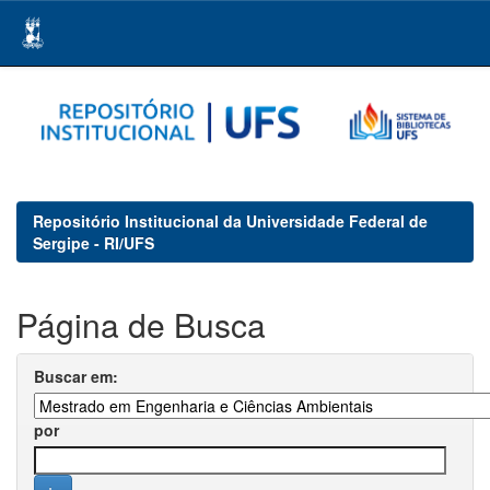
Skip
navigation
Repositório Institucional da Universidade Federal de
Sergipe - RI/UFS
Página de Busca
Buscar em:
por