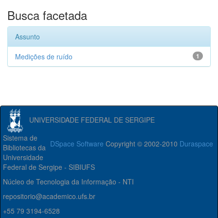
Busca facetada
Assunto
Medições de ruído
1
UNIVERSIDADE FEDERAL DE SERGIPE
Sistema de
DSpace Software
Copyright © 2002-2010
Duraspace
Bibliotecas da
Universidade
Federal de Sergipe - SIBIUFS
Núcleo de Tecnologia da Informação - NTI
repositorio@academico.ufs.br
+55 79 3194-6528