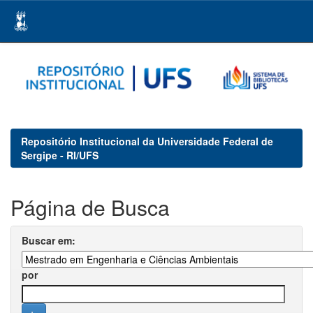
Skip
navigation
Repositório Institucional da Universidade Federal de
Sergipe - RI/UFS
Página de Busca
Buscar em:
por