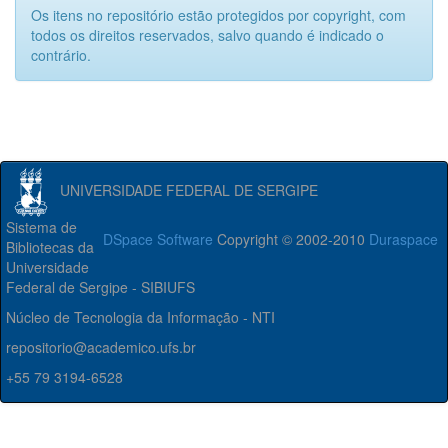
Os itens no repositório estão protegidos por copyright, com
todos os direitos reservados, salvo quando é indicado o
contrário.
UNIVERSIDADE FEDERAL DE SERGIPE
Sistema de
DSpace Software
Copyright © 2002-2010
Duraspace
Bibliotecas da
Universidade
Federal de Sergipe - SIBIUFS
Núcleo de Tecnologia da Informação - NTI
repositorio@academico.ufs.br
+55 79 3194-6528