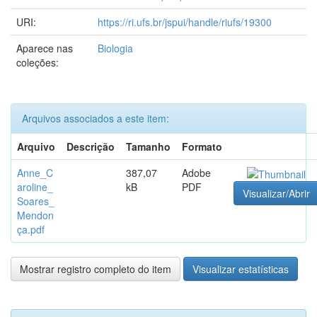
URI:
https://ri.ufs.br/jspui/handle/riufs/19300
Aparece nas
Biologia
coleções:
Arquivos associados a este item:
Arquivo
Descrição
Tamanho
Formato
Anne_C
387,07
Adobe
aroline_
kB
PDF
Visualizar/Abrir
Soares_
Mendon
ça.pdf
Mostrar registro completo do item
Visualizar estatísticas