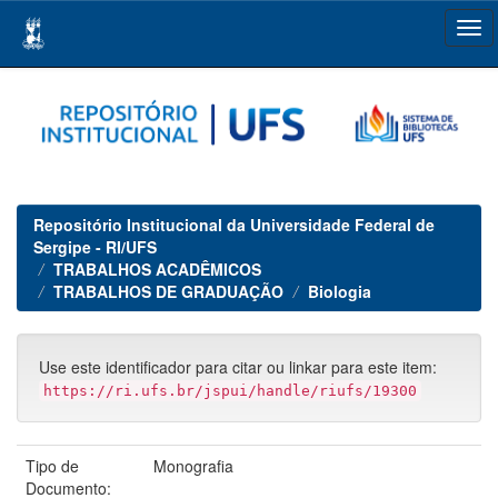
Skip
navigation
Repositório Institucional da Universidade Federal de
Sergipe - RI/UFS
TRABALHOS ACADÊMICOS
TRABALHOS DE GRADUAÇÃO
Biologia
Use este identificador para citar ou linkar para este item:
https://ri.ufs.br/jspui/handle/riufs/19300
Tipo de
Monografia
Documento: