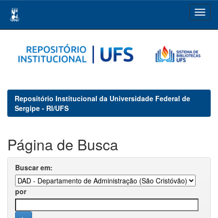
Skip
navigation
Repositório Institucional da Universidade Federal de
Sergipe - RI/UFS
Página de Busca
Buscar em:
por