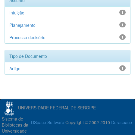
Assunto
Intuição
1
Planejamento
1
Processo decisório
1
Tipo de Documento
Artigo
1
UNIVERSIDADE FEDERAL DE SERGIPE
Sistema de
DSpace Software
Copyright © 2002-2010
Duraspace
Bibliotecas da
Universidade