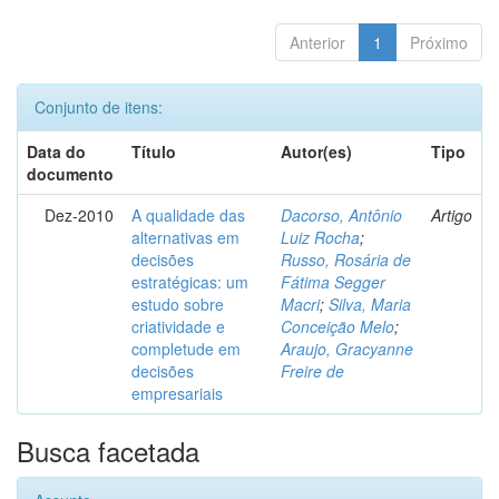
Anterior
1
Próximo
Conjunto de itens:
Data do
Título
Autor(es)
Tipo
documento
Dez-2010
A qualidade das
Dacorso, Antônio
Artigo
alternativas em
Luiz Rocha
;
decisões
Russo, Rosária de
estratégicas: um
Fátima Segger
estudo sobre
Macri
;
Silva, Maria
criatividade e
Conceição Melo
;
completude em
Araujo, Gracyanne
decisões
Freire de
empresariais
Busca facetada