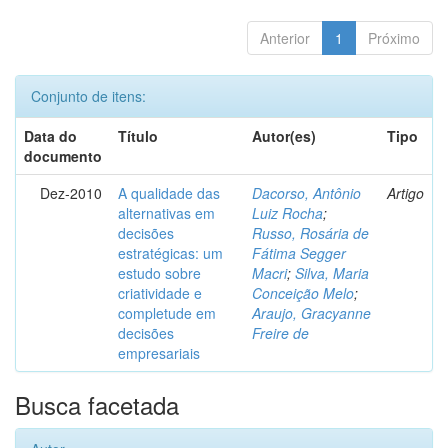
Anterior
1
Próximo
Conjunto de itens:
Data do
Título
Autor(es)
Tipo
documento
Dez-2010
A qualidade das
Dacorso, Antônio
Artigo
alternativas em
Luiz Rocha
;
decisões
Russo, Rosária de
estratégicas: um
Fátima Segger
estudo sobre
Macri
;
Silva, Maria
criatividade e
Conceição Melo
;
completude em
Araujo, Gracyanne
decisões
Freire de
empresariais
Busca facetada