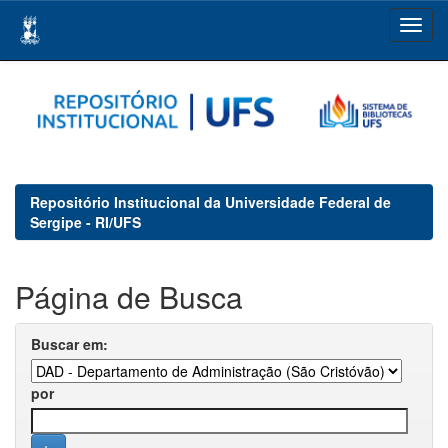
Skip
navigation
Repositório Institucional da Universidade Federal de
Sergipe - RI/UFS
Página de Busca
Buscar em:
por