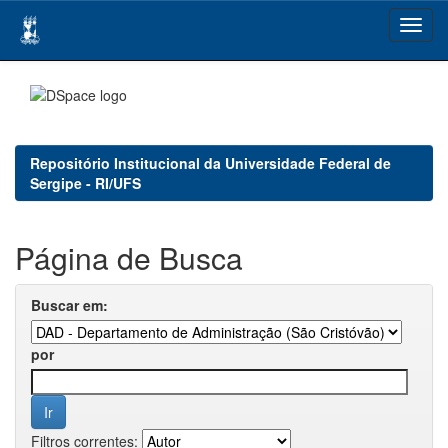
Skip
navigation
Repositório Institucional da Universidade Federal de
Sergipe - RI/UFS
Página de Busca
Buscar em:
por
Filtros correntes: