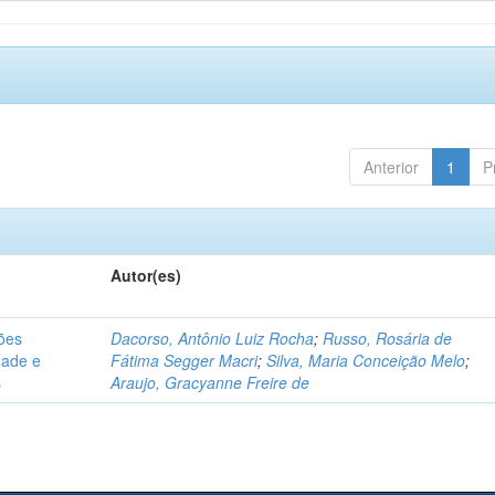
Anterior
1
P
Autor(es)
sões
Dacorso, Antônio Luiz Rocha
;
Russo, Rosária de
dade e
Fátima Segger Macri
;
Silva, Maria Conceição Melo
;
s
Araujo, Gracyanne Freire de