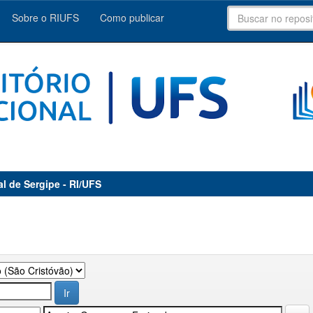
Sobre o RIUFS
Como publicar
al de Sergipe - RI/UFS