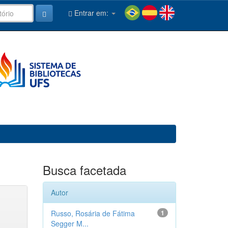
Entrar em:
Busca facetada
Autor
Russo, Rosária de Fátima
1
Segger M...