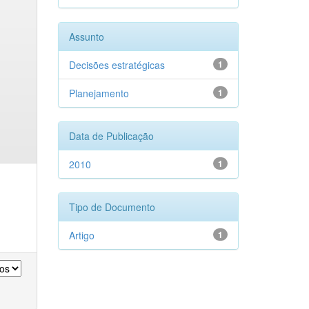
Assunto
Decisões estratégicas
1
Planejamento
1
Data de Publicação
2010
1
Tipo de Documento
Artigo
1