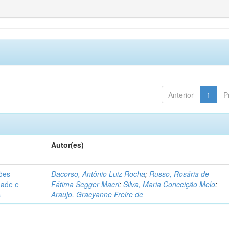
Anterior
1
P
Autor(es)
sões
Dacorso, Antônio Luiz Rocha
;
Russo, Rosária de
dade e
Fátima Segger Macri
;
Silva, Maria Conceição Melo
;
s
Araujo, Gracyanne Freire de