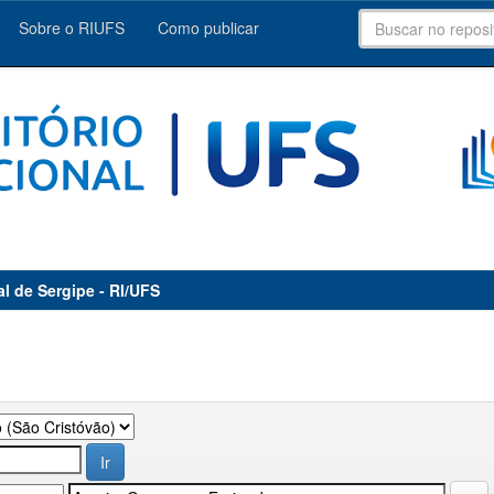
Sobre o RIUFS
Como publicar
al de Sergipe - RI/UFS