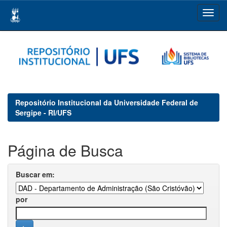
Skip
navigation
Repositório Institucional da Universidade Federal de
Sergipe - RI/UFS
Página de Busca
Buscar em:
por