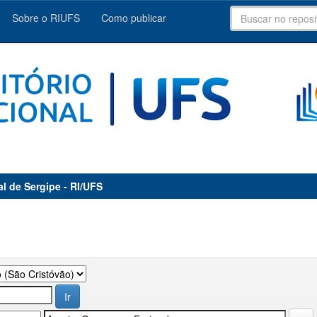
Sobre o RIUFS
Como publicar
al de Sergipe - RI/UFS