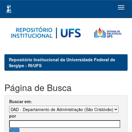
Skip
navigation
Repositório Institucional da Universidade Federal de
Sergipe - RI/UFS
Página de Busca
Buscar em:
por