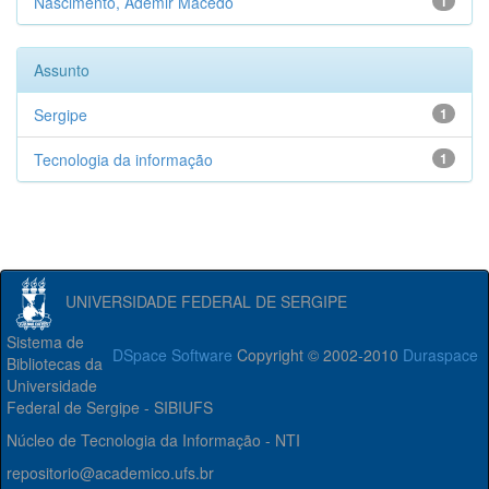
Nascimento, Ademir Macedo
1
Assunto
Sergipe
1
Tecnologia da informação
1
UNIVERSIDADE FEDERAL DE SERGIPE
Sistema de
DSpace Software
Copyright © 2002-2010
Duraspace
Bibliotecas da
Universidade
Federal de Sergipe - SIBIUFS
Núcleo de Tecnologia da Informação - NTI
repositorio@academico.ufs.br