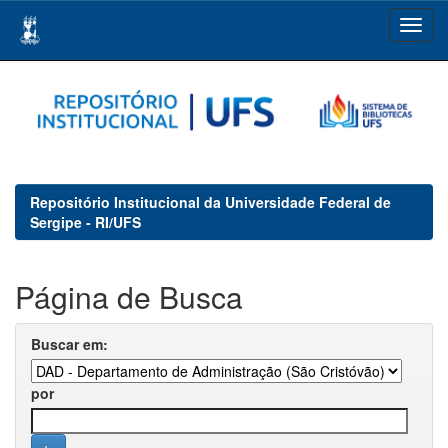
Skip
navigation
Repositório Institucional da Universidade Federal de
Sergipe - RI/UFS
Página de Busca
Buscar em:
por