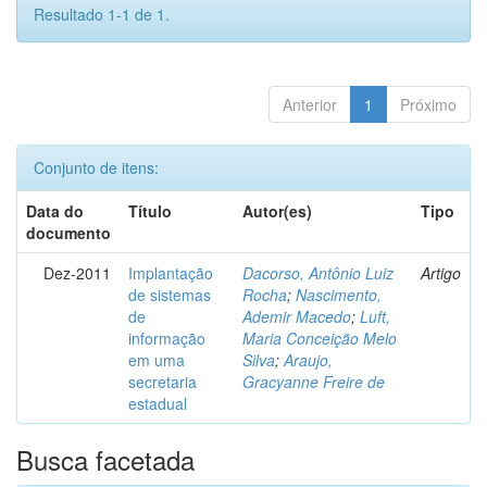
Resultado 1-1 de 1.
Anterior
1
Próximo
Conjunto de itens:
Data do
Título
Autor(es)
Tipo
documento
Dez-2011
Implantação
Dacorso, Antônio Luiz
Artigo
de sistemas
Rocha
;
Nascimento,
de
Ademir Macedo
;
Luft,
informação
Maria Conceição Melo
em uma
Silva
;
Araujo,
secretaria
Gracyanne Freire de
estadual
Busca facetada