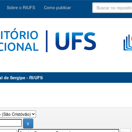
Sobre o RIUFS
Como publicar
al de Sergipe - RI/UFS