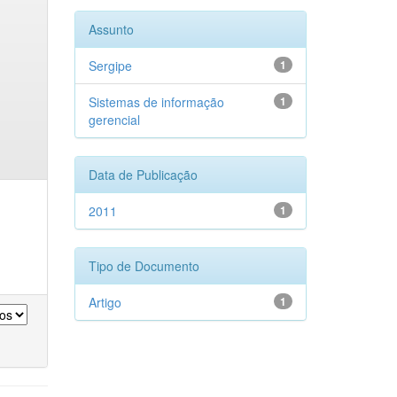
Assunto
Sergipe
1
Sistemas de informação
1
gerencial
Data de Publicação
2011
1
Tipo de Documento
Artigo
1