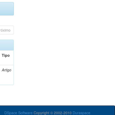
róximo
Tipo
Artigo
DSpace Software
Copyright © 2002-2010
Duraspace