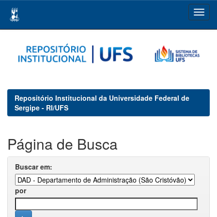
Skip
navigation
Repositório Institucional da Universidade Federal de
Sergipe - RI/UFS
Página de Busca
Buscar em:
por