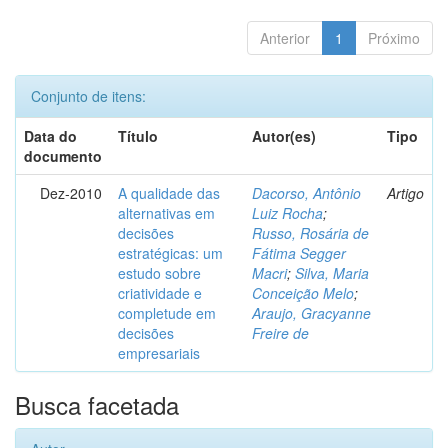
Anterior
1
Próximo
Conjunto de itens:
Data do
Título
Autor(es)
Tipo
documento
Dez-2010
A qualidade das
Dacorso, Antônio
Artigo
alternativas em
Luiz Rocha
;
decisões
Russo, Rosária de
estratégicas: um
Fátima Segger
estudo sobre
Macri
;
Silva, Maria
criatividade e
Conceição Melo
;
completude em
Araujo, Gracyanne
decisões
Freire de
empresariais
Busca facetada