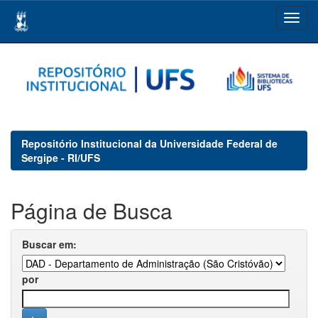
Skip
navigation
Repositório Institucional da Universidade Federal de
Sergipe - RI/UFS
Página de Busca
Buscar em:
por