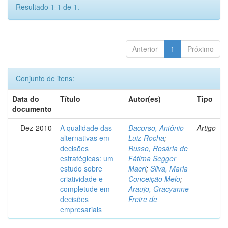
Resultado 1-1 de 1.
Anterior
1
Próximo
Conjunto de itens:
Data do
Título
Autor(es)
Tipo
documento
Dez-2010
A qualidade das
Dacorso, Antônio
Artigo
alternativas em
Luiz Rocha
;
decisões
Russo, Rosária de
estratégicas: um
Fátima Segger
estudo sobre
Macri
;
Silva, Maria
criatividade e
Conceição Melo
;
completude em
Araujo, Gracyanne
decisões
Freire de
empresariais