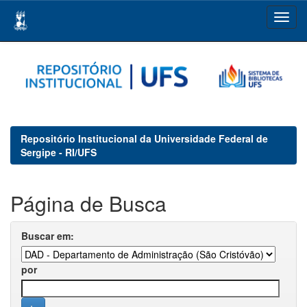
Skip
navigation
Repositório Institucional da Universidade Federal de
Sergipe - RI/UFS
Página de Busca
Buscar em:
por