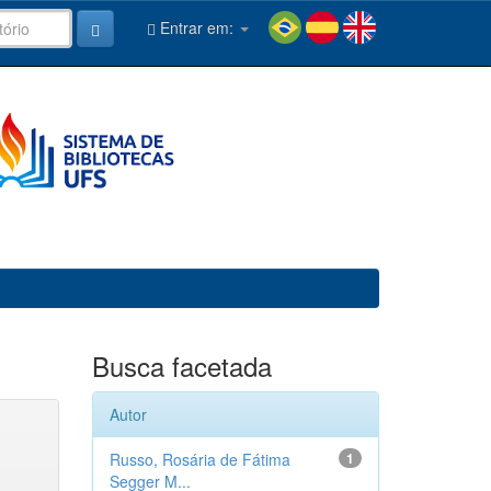
Entrar em:
Busca facetada
Autor
Russo, Rosária de Fátima
1
Segger M...