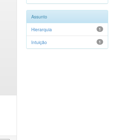
Assunto
Hierarquia
1
Intuição
1