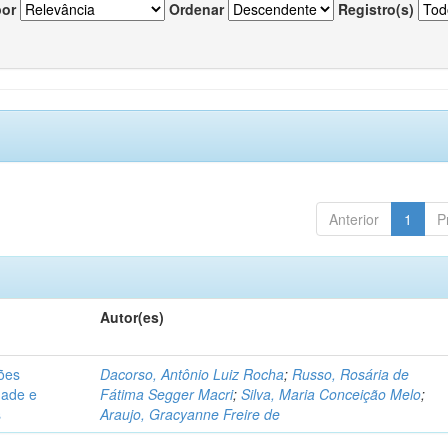
por
Ordenar
Registro(s)
Anterior
1
P
Autor(es)
sões
Dacorso, Antônio Luiz Rocha
;
Russo, Rosária de
dade e
Fátima Segger Macri
;
Silva, Maria Conceição Melo
;
s
Araujo, Gracyanne Freire de