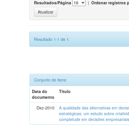
Resultados/Página
|
Ordenar registros 
Resultado 1-1 de 1.
Conjunto de itens:
Data do
Título
documento
Dez-2010
A qualidade das alternativas em deci
estratégicas: um estudo sobre criativi
completude em decisões empresariai