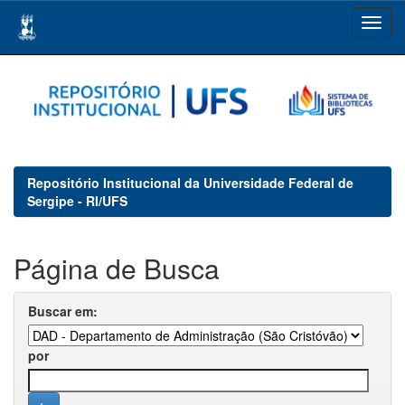
Skip
navigation
Repositório Institucional da Universidade Federal de
Sergipe - RI/UFS
Página de Busca
Buscar em:
por