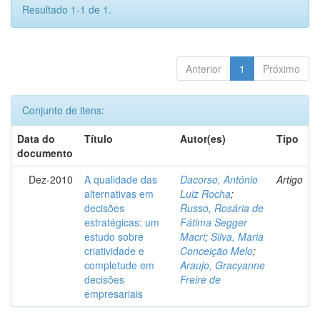
Resultado 1-1 de 1.
Anterior
1
Próximo
Conjunto de itens:
Data do
Título
Autor(es)
Tipo
documento
Dez-2010
A qualidade das
Dacorso, Antônio
Artigo
alternativas em
Luiz Rocha
;
decisões
Russo, Rosária de
estratégicas: um
Fátima Segger
estudo sobre
Macri
;
Silva, Maria
criatividade e
Conceição Melo
;
completude em
Araujo, Gracyanne
decisões
Freire de
empresariais