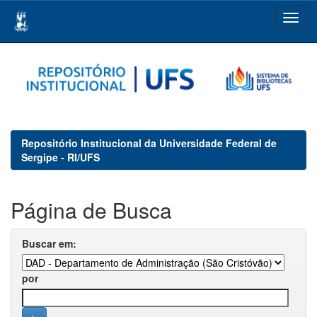
Skip
navigation
Repositório Institucional da Universidade Federal de
Sergipe - RI/UFS
Página de Busca
Buscar em:
por