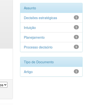
Assunto
Decisões estratégicas
1
Intuição
1
Planejamento
1
Processo decisório
1
Tipo de Documento
Artigo
1