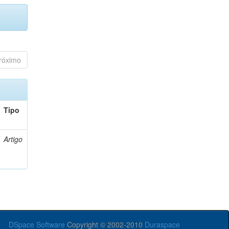
róximo
Tipo
Artigo
DSpace Software
Copyright © 2002-2010
Duraspace