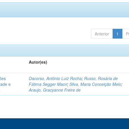
Anterior
1
P
Autor(es)
sões
Dacorso, Antônio Luiz Rocha
;
Russo, Rosária de
dade e
Fátima Segger Macri
;
Silva, Maria Conceição Melo
;
s
Araujo, Gracyanne Freire de