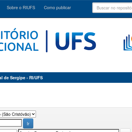
Sobre o RIUFS
Como publicar
al de Sergipe - RI/UFS