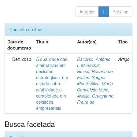
Anterior
1
Próximo
Conjunto de itens:
Data do
Título
Autor(es)
Tipo
documento
Dez-2010
A qualidade das
Dacorso, Antônio
Artigo
alternativas em
Luiz Rocha
;
decisões
Russo, Rosária de
estratégicas: um
Fátima Segger
estudo sobre
Macri
;
Silva, Maria
criatividade e
Conceição Melo
;
completude em
Araujo, Gracyanne
decisões
Freire de
empresariais
Busca facetada