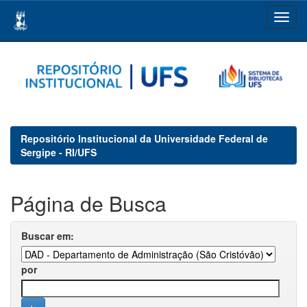
Skip
navigation
Repositório Institucional da Universidade Federal de
Sergipe - RI/UFS
Página de Busca
Buscar em:
por