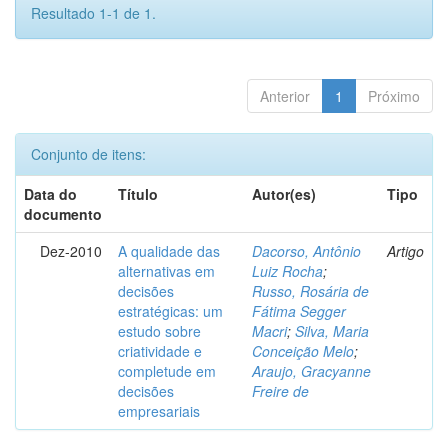
Resultado 1-1 de 1.
Anterior
1
Próximo
Conjunto de itens:
Data do
Título
Autor(es)
Tipo
documento
Dez-2010
A qualidade das
Dacorso, Antônio
Artigo
alternativas em
Luiz Rocha
;
decisões
Russo, Rosária de
estratégicas: um
Fátima Segger
estudo sobre
Macri
;
Silva, Maria
criatividade e
Conceição Melo
;
completude em
Araujo, Gracyanne
decisões
Freire de
empresariais