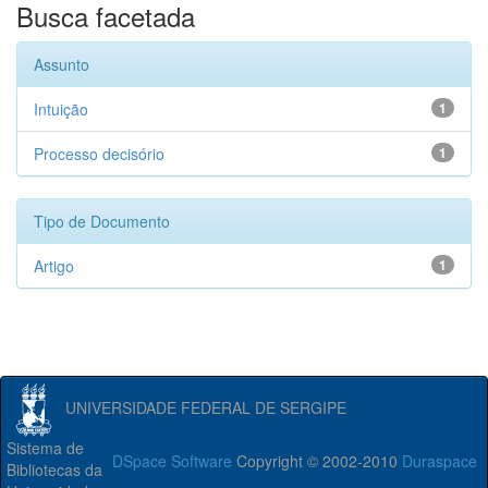
Busca facetada
Assunto
Intuição
1
Processo decisório
1
Tipo de Documento
Artigo
1
UNIVERSIDADE FEDERAL DE SERGIPE
Sistema de
DSpace Software
Copyright © 2002-2010
Duraspace
Bibliotecas da