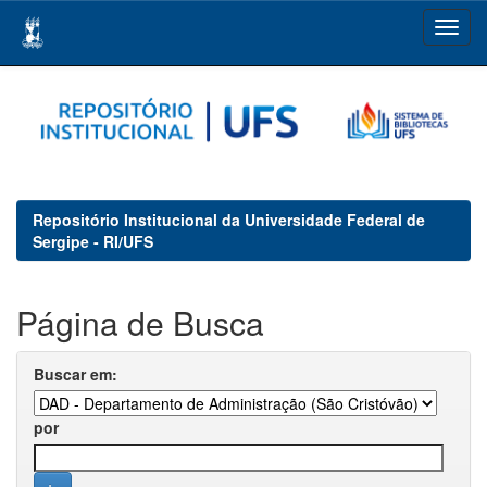
Skip
navigation
Repositório Institucional da Universidade Federal de
Sergipe - RI/UFS
Página de Busca
Buscar em:
por