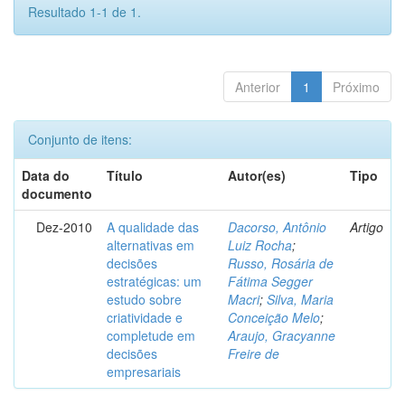
Resultado 1-1 de 1.
Anterior
1
Próximo
Conjunto de itens:
Data do
Título
Autor(es)
Tipo
documento
Dez-2010
A qualidade das
Dacorso, Antônio
Artigo
alternativas em
Luiz Rocha
;
decisões
Russo, Rosária de
estratégicas: um
Fátima Segger
estudo sobre
Macri
;
Silva, Maria
criatividade e
Conceição Melo
;
completude em
Araujo, Gracyanne
decisões
Freire de
empresariais