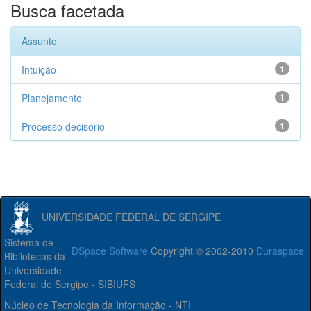
Busca facetada
Assunto
Intuição
1
Planejamento
1
Processo decisório
1
UNIVERSIDADE FEDERAL DE SERGIPE
Sistema de
DSpace Software
Copyright © 2002-2010
Duraspace
Bibliotecas da
Universidade
Federal de Sergipe - SIBIUFS
Núcleo de Tecnologia da Informação - NTI