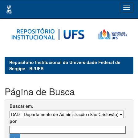
Skip
navigation
Repositório Institucional da Universidade Federal de
Sergipe - RI/UFS
Página de Busca
Buscar em:
por