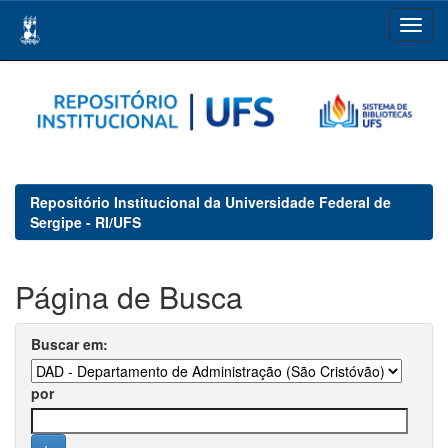
Skip
navigation
Repositório Institucional da Universidade Federal de
Sergipe - RI/UFS
Página de Busca
Buscar em:
por