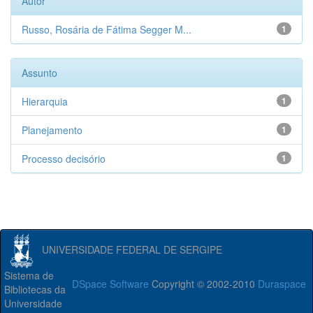
Autor
Russo, Rosária de Fátima Segger M...
1
Assunto
Hierarquia
1
Planejamento
1
Processo decisório
1
UNIVERSIDADE FEDERAL DE SERGIPE
Sistema de
DSpace Software
Copyright © 2002-2010
Duraspace
Bibliotecas da
Universidade