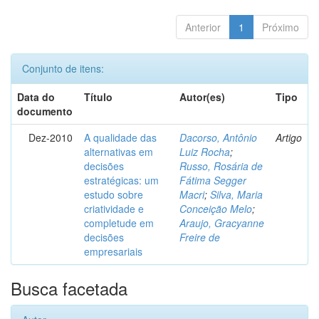
Anterior
1
Próximo
Conjunto de itens:
Data do
Título
Autor(es)
Tipo
documento
Dez-2010
A qualidade das
Dacorso, Antônio
Artigo
alternativas em
Luiz Rocha
;
decisões
Russo, Rosária de
estratégicas: um
Fátima Segger
estudo sobre
Macri
;
Silva, Maria
criatividade e
Conceição Melo
;
completude em
Araujo, Gracyanne
decisões
Freire de
empresariais
Busca facetada