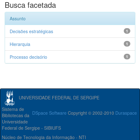
Busca facetada
Assunto
Decisões estratégicas
1
Hierarquia
1
Processo decisório
1
UNIVERSIDADE FEDERAL DE SERGIPE
Sistema de
DSpace Software
Copyright © 2002-2010
Duraspace
Bibliotecas da
Universidade
Federal de Sergipe - SIBIUFS
Núcleo de Tecnologia da Informação - NTI