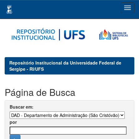
Skip
navigation
Repositório Institucional da Universidade Federal de
Sergipe - RI/UFS
Página de Busca
Buscar em:
por