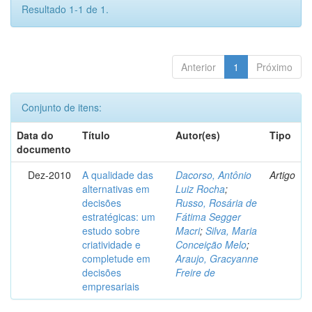
Resultado 1-1 de 1.
Anterior
1
Próximo
Conjunto de itens:
Data do
Título
Autor(es)
Tipo
documento
Dez-2010
A qualidade das
Dacorso, Antônio
Artigo
alternativas em
Luiz Rocha
;
decisões
Russo, Rosária de
estratégicas: um
Fátima Segger
estudo sobre
Macri
;
Silva, Maria
criatividade e
Conceição Melo
;
completude em
Araujo, Gracyanne
decisões
Freire de
empresariais