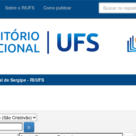
Sobre o RIUFS
Como publicar
al de Sergipe - RI/UFS