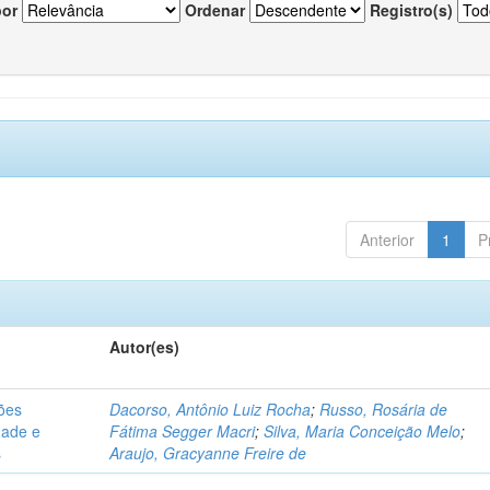
por
Ordenar
Registro(s)
Anterior
1
P
Autor(es)
sões
Dacorso, Antônio Luiz Rocha
;
Russo, Rosária de
dade e
Fátima Segger Macri
;
Silva, Maria Conceição Melo
;
s
Araujo, Gracyanne Freire de