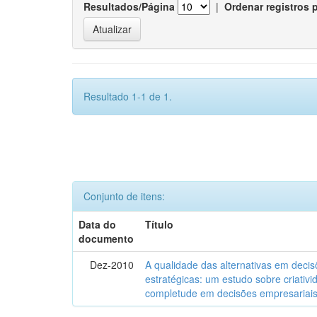
Resultados/Página
|
Ordenar registros 
Resultado 1-1 de 1.
Conjunto de itens:
Data do
Título
documento
Dez-2010
A qualidade das alternativas em deci
estratégicas: um estudo sobre criativi
completude em decisões empresariai