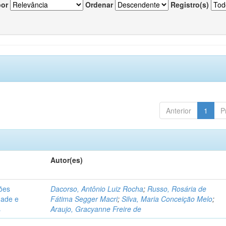
por
Ordenar
Registro(s)
Anterior
1
P
Autor(es)
sões
Dacorso, Antônio Luiz Rocha
;
Russo, Rosária de
dade e
Fátima Segger Macri
;
Silva, Maria Conceição Melo
;
s
Araujo, Gracyanne Freire de