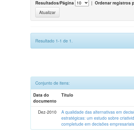
Resultados/Página
|
Ordenar registros 
Resultado 1-1 de 1.
Conjunto de itens:
Data do
Título
documento
Dez-2010
A qualidade das alternativas em deci
estratégicas: um estudo sobre criativi
completude em decisões empresariai