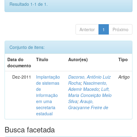
Resultado 1-1 de 1.
Anterior
1
Próximo
Conjunto de itens:
Data do
Título
Autor(es)
Tipo
documento
Dez-2011
Implantação
Dacorso, Antônio Luiz
Artigo
de sistemas
Rocha
;
Nascimento,
de
Ademir Macedo
;
Luft,
informação
Maria Conceição Melo
em uma
Silva
;
Araujo,
secretaria
Gracyanne Freire de
estadual
Busca facetada