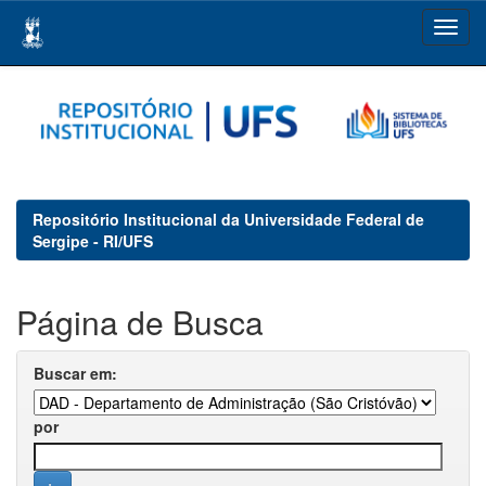
Skip
navigation
Repositório Institucional da Universidade Federal de
Sergipe - RI/UFS
Página de Busca
Buscar em:
por