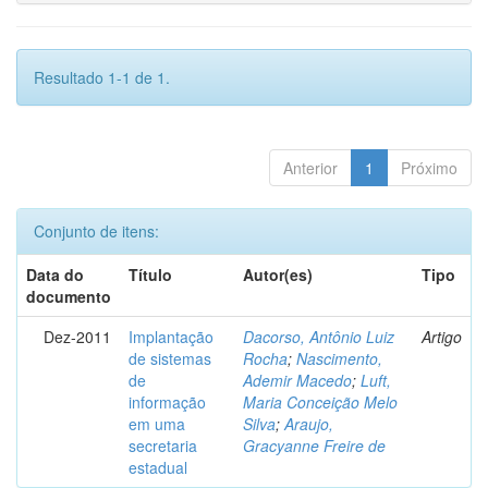
Resultado 1-1 de 1.
Anterior
1
Próximo
Conjunto de itens:
Data do
Título
Autor(es)
Tipo
documento
Dez-2011
Implantação
Dacorso, Antônio Luiz
Artigo
de sistemas
Rocha
;
Nascimento,
de
Ademir Macedo
;
Luft,
informação
Maria Conceição Melo
em uma
Silva
;
Araujo,
secretaria
Gracyanne Freire de
estadual