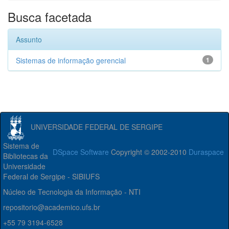
Busca facetada
Assunto
Sistemas de informação gerencial
1
UNIVERSIDADE FEDERAL DE SERGIPE
Sistema de
DSpace Software
Copyright © 2002-2010
Duraspace
Bibliotecas da
Universidade
Federal de Sergipe - SIBIUFS
Núcleo de Tecnologia da Informação - NTI
repositorio@academico.ufs.br
+55 79 3194-6528