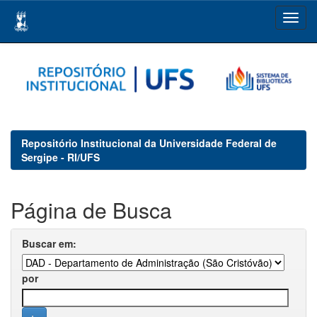
Skip
navigation
Repositório Institucional da Universidade Federal de
Sergipe - RI/UFS
Página de Busca
Buscar em:
por