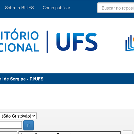
Sobre o RIUFS
Como publicar
al de Sergipe - RI/UFS