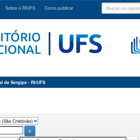
Sobre o RIUFS
Como publicar
al de Sergipe - RI/UFS