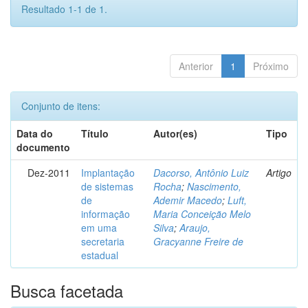
Resultado 1-1 de 1.
Anterior
1
Próximo
Conjunto de itens:
Data do
Título
Autor(es)
Tipo
documento
Dez-2011
Implantação
Dacorso, Antônio Luiz
Artigo
de sistemas
Rocha
;
Nascimento,
de
Ademir Macedo
;
Luft,
informação
Maria Conceição Melo
em uma
Silva
;
Araujo,
secretaria
Gracyanne Freire de
estadual
Busca facetada