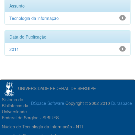
Assunto
Tecnologia da informação
1
Data de Publicação
2011
1
UNIVERSIDADE FEDERAL DE SERGIPE
Sistema de
DSpace Software
Copyright © 2002-2010
Duraspace
Bibliotecas da
Universidade
Federal de Sergipe - SIBIUFS
Núcleo de Tecnologia da Informação - NTI