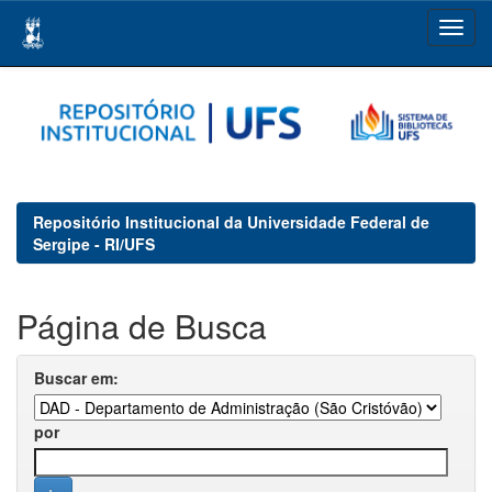
Skip
navigation
Repositório Institucional da Universidade Federal de
Sergipe - RI/UFS
Página de Busca
Buscar em:
por